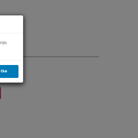
nje,
je
otke
delek