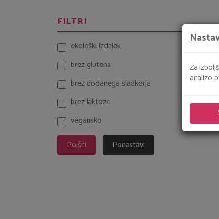
FILTRI
Nastav
ekološki izdelek
brez glutena
Za izbolj
analizo p
brez dodanega sladkorja
brez laktoze
vegansko
Poišči
Ponastavi