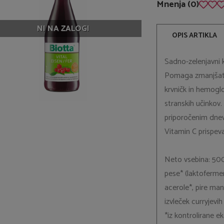
Mnenja (0)
NI NA ZALOGI
OPIS ARTIKLA
Sadno-zelenjavni 
Pomaga zmanjšati 
krvničk in hemoglob
stranskih učinkov
priporočenim dne
Vitamin C prispeva 
Neto vsebina: 500 
pese* (laktofermen
acerole*, pire man
izvleček curryjevih
*iz kontrolirane e