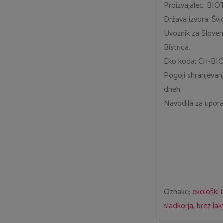
Proizvajalec: BIO
Država izvora: Švi
Uvoznik za Slovenij
Bistrica.
Eko koda: CH-BI
Pogoji shranjevanja
dneh.
Navodila za upora
Oznake:
ekološki 
sladkorja
,
brez la