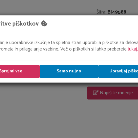
Šifra:
BI49588
itve piškotkov
šanje uporabniške izkušnje ta spletna stran uporablja piškotke za delova
rometa in prilagajanje vsebine. Več o piškotkih si lahko preberete
tukaj.
Uporabniške izkušn
Sprejmi vse
Samo nujno
Upravljaj pišk
Trenutno ni mnenj za ta iz
Napišite mnenje