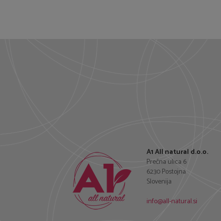
A1 All natural d.o.o.
Prečna ulica 6
6230 Postojna
Slovenija
info@all-natural.si