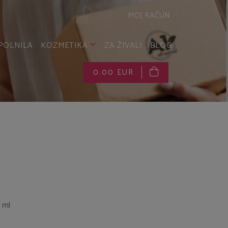
MOJ RAČUN
POLNILA
KOZMETIKA
ZA ŽIVALI
BLOG
0.00 EUR
 ml