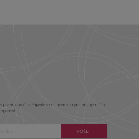
ri prvem naročilu. Prijavite se na novice za prejemanje naših
 kuponov!