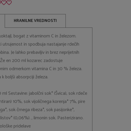
HRANILNE VREDNOSTI
koktajl, bogat z vitaminom C in železom.
utrujenost in spodbuja nastajanje rdečih
ina. Je lahko prebavljiv in brez neprijetnih
. Že en 200 ml kozarec zadostuje
vnim odmerkom vitamina C in 30 % železa.
k boljši absorpciji železa.
ml Sestavine: jabolčni sok* (Švica), sok rdeče
tiran) 10%, sok vijoličnega korenja* 7%, pire
ga*, sok črnega ribeza*, sok pasijonke*,
 listov* (0,06%). , limonin sok. Pasterizirano.
kološke pridelave